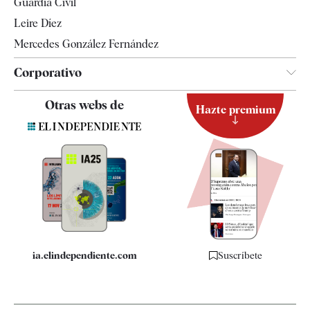
Guardia Civil
Leire Díez
Mercedes González Fernández
Corporativo
Contacto
Otras webs de
Hazte premium
Suscripción
Newsletter
Apps
Quiénes somos
Especificaciones
ia.elindependiente.com
Suscríbete