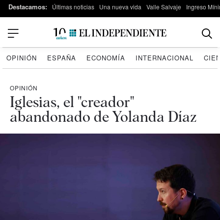
Destacamos:
Últimas noticias
Una nueva vida
Valle Salvaje
Ingreso Míni
OPINIÓN
ESPAÑA
ECONOMÍA
INTERNACIONAL
CIE
OPINIÓN
Iglesias, el "creador"
abandonado de Yolanda Díaz