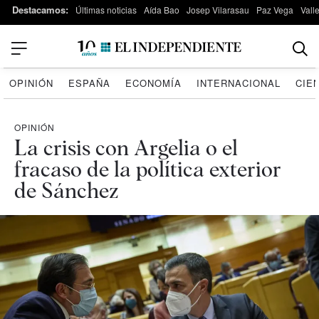
Destacamos:
Últimas noticias
Aída Bao
Josep Vilarasau
Paz Vega
Vall
OPINIÓN
ESPAÑA
ECONOMÍA
INTERNACIONAL
CIE
OPINIÓN
La crisis con Argelia o el
fracaso de la política exterior
de Sánchez