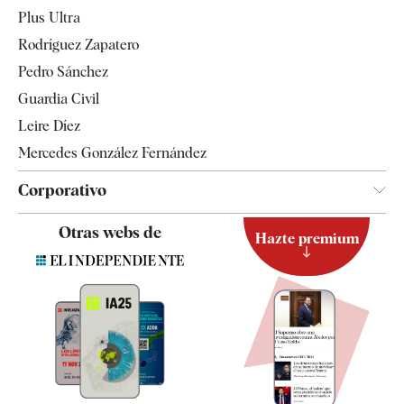
Internacional
Plus Ultra
Gente
Rodríguez Zapatero
Televisión
Pedro Sánchez
Tendencias
Guardia Civil
Leire Díez
Mercedes González Fernández
Corporativo
Contacto
Otras webs de
Hazte premium
Suscripción
Newsletter
Apps
Quiénes somos
Especificaciones