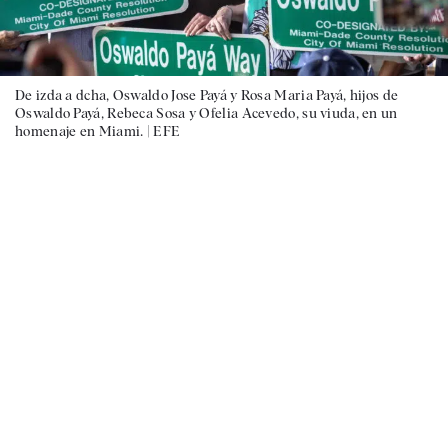
De izda a dcha, Oswaldo Jose Payá y Rosa Maria Payá, hijos de
Oswaldo Payá, Rebeca Sosa y Ofelia Acevedo, su viuda, en un
homenaje en Miami. |
EFE