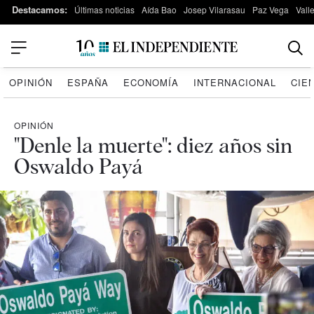
Destacamos:
Últimas noticias
Aída Bao
Josep Vilarasau
Paz Vega
Vall
OPINIÓN
ESPAÑA
ECONOMÍA
INTERNACIONAL
CIE
OPINIÓN
"Denle la muerte": diez años sin
Oswaldo Payá