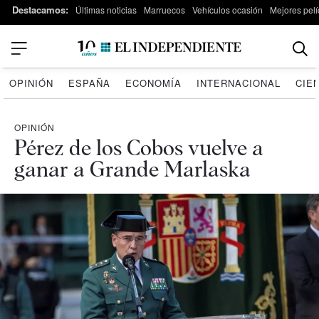
Destacamos:
Últimas noticias
Marruecos
Vehículos ocasión
Mejores pelí
OPINIÓN
ESPAÑA
ECONOMÍA
INTERNACIONAL
CIE
OPINIÓN
Pérez de los Cobos vuelve a
ganar a Grande Marlaska