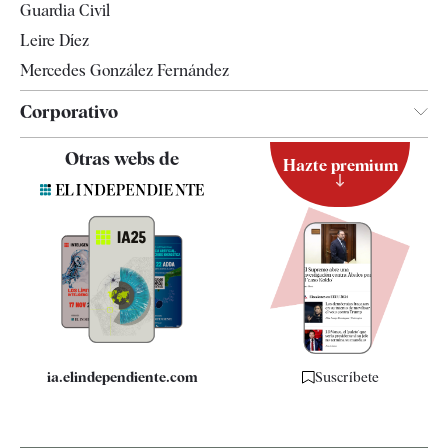
Guardia Civil
Leire Díez
Mercedes González Fernández
Corporativo
Contacto
Otras webs de
Hazte premium
Suscripción
Newsletter
Apps
Quiénes somos
Especificaciones
ia.elindependiente.com
Suscríbete