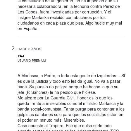
la constitución de un gobierno, no ha impedido que su
necesaria colaboradora, en la fechoría contra Perez de
Los Cobos, fuera investigadas por corrupción. Y el
insigne Marlaska recibido con abucheos por los
ciudadanos en cada plaza que pisa. Algo huele muy mal
en España.
HACE 3 AÑOS
YAJ
USUARIO PREMIUM
A Marlasca, a Pedro, a toda esta gente de izquierdas….Si
es que la justicia y todo esto les da igual. No va a pasar
nada. Su puesto no peligra porque ha hecho lo que su
jefe (P. Sánchez) le ha pedido que hiciese.
Me alegro por La Guardia Civil. Honor es lo que les
queda frente a miserables como el ministro Marlasca y la
banda social-comunista. Tanta purga para contentar a los
golpistas catalanes solo para que los socialistas estén en
el poder un minuto más. Miserables.
Caso opuesto al Trapero. Ese que quiso serlo todo
oyendo cantos de sirena de los independentistas (PSC