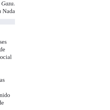
 Gaza.
u Nada
ses
 de
social
sas
enido
de