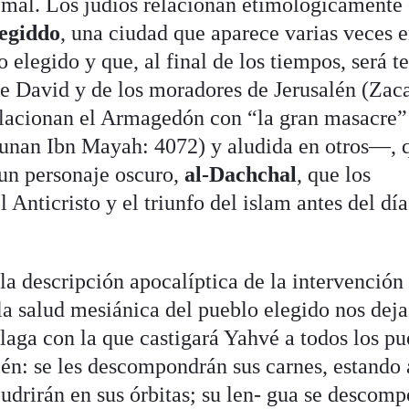
l mal. Los judíos relacionan etimológicamente 
egiddo
, una ciudad que aparece varias veces e
 elegido y que, al final de los tiempos, será te
 de David y de los moradores de Jerusalén (Zaca
lacionan el Armagedón con “la gran masacre
unan Ibn Mayah: 4072) y aludida en otros—, 
 un personaje oscuro,
al-Dachchal
, que los
l Anticristo y el triunfo del islam antes del día
la descripción apocalíptica de la intervención
la salud mesiánica del pueblo elegido nos deja
plaga con la que castigará Yahvé a todos los p
lén: se les descompondrán sus carnes, estando
 pudrirán en sus órbitas; su len- gua se descom