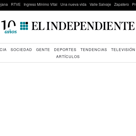
lejana
RTVE
Ingreso Mínimo Vital
Una nueva vida
Valle Salvaje
Zapatero
Pr
CIA
SOCIEDAD
GENTE
DEPORTES
TENDENCIAS
TELEVISIÓN
ARTÍCULOS