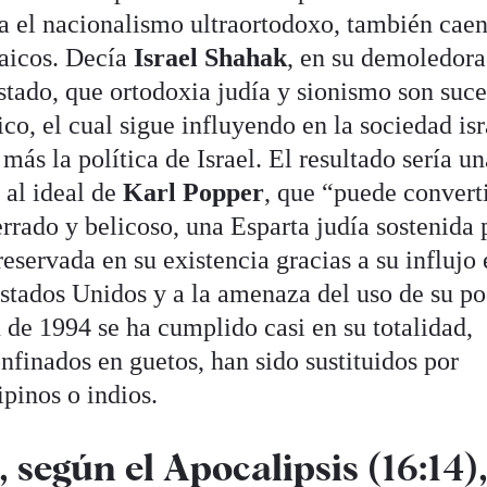
ta el nacionalismo ultraortodoxo, también cae
laicos. Decía
Israel Shahak
, en su demoledora
Estado, que ortodoxia judía y sionismo son suc
co, el cual sigue influyendo en la sociedad isr
más la política de Israel. El resultado sería un
 al ideal de
Karl Popper
, que “puede convert
rado y belicoso, una Esparta judía sostenida 
reservada en su existencia gracias a su influjo 
Estados Unidos y a la amenaza del uso de su p
 de 1994 se ha cumplido casi en su totalidad,
onfinados en guetos, han sido sustituidos por
ipinos o indios.
según el Apocalipsis (16:14)