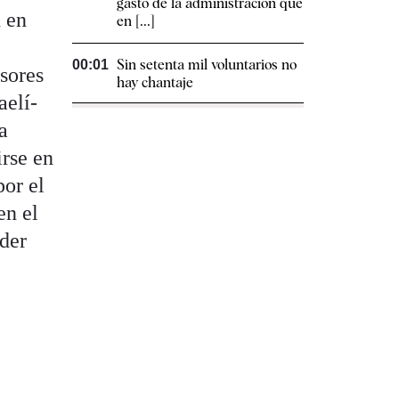
gasto de la administración que
n en
en [...]
Sin setenta mil voluntarios no
00:01
esores
hay chantaje
aelí-
a
irse en
por el
en el
oder
,