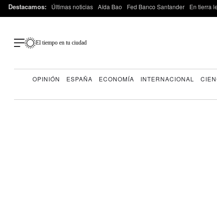
Destacamos:
Últimas noticias
Aída Bao
Fed Banco Santander
En tierra 
El tiempo en tu ciudad
OPINIÓN
ESPAÑA
ECONOMÍA
INTERNACIONAL
CIEN