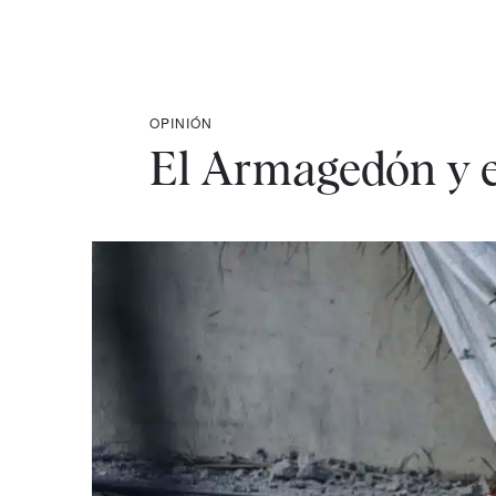
OPINIÓN
El Armagedón y el