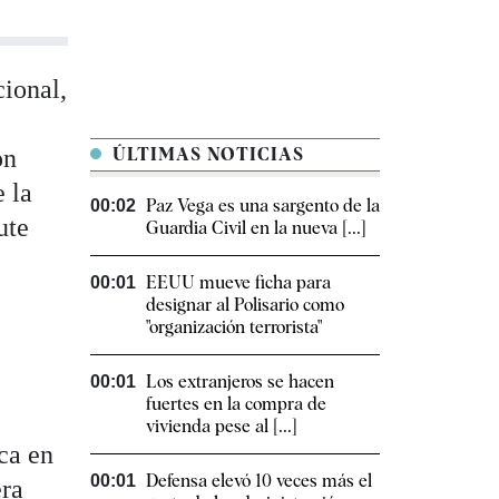
cional,
on
ÚLTIMAS NOTICIAS
 la
Paz Vega es una sargento de la
00:02
ute
Guardia Civil en la nueva [...]
EEUU mueve ficha para
00:01
designar al Polisario como
"organización terrorista"
Los extranjeros se hacen
00:01
fuertes en la compra de
vivienda pese al [...]
ica en
Defensa elevó 10 veces más el
00:01
era