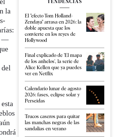
el
TENDENCIAS
n la
El "efecto Tom Holland-
s-
Zendaya" arrasa en 2026: la
doble apuesta que los
rías:
convierte en los reyes de
” —
Hollywood
que
Final explicado de 'El mapa
de los anhelos', la serie de
 del
Alice Kellen que ya puedes
ver en Netflix
Calendario lunar de agosto
2026: fases, eclipse solar y
Perseidas
 esta
ueblos
Trucos caseros para quitar
 aún
las manchas negras de las
sandalias en verano
pondrá