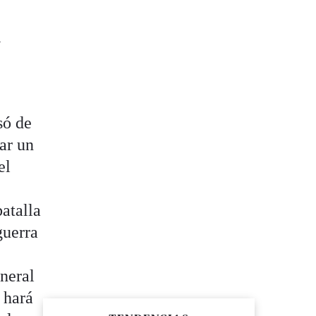
a
só de
ar un
el
batalla
guerra
eneral
 hará