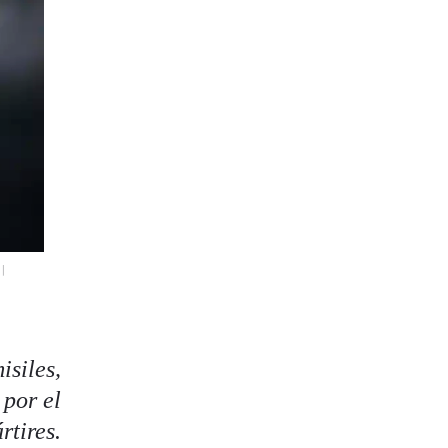
|
isiles,
 por el
rtires.