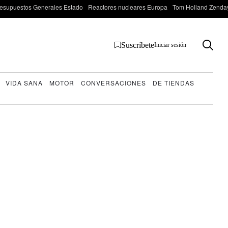
esupuestos Generales Estado
Reactores nucleares Europa
Tom Holland Zenda
Suscríbete
Iniciar sesión
VIDA SANA
MOTOR
CONVERSACIONES
DE TIENDAS