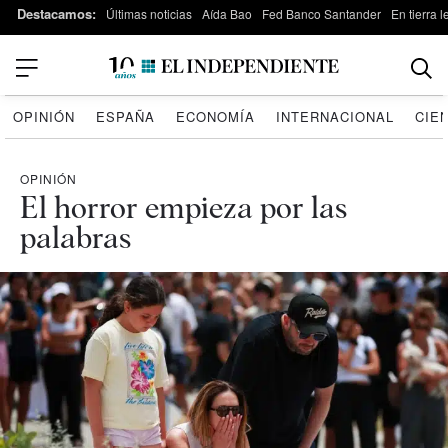
Destacamos:
Últimas noticias
Aída Bao
Fed Banco Santander
En tierra 
OPINIÓN
ESPAÑA
ECONOMÍA
INTERNACIONAL
CIE
OPINIÓN
El horror empieza por las
palabras