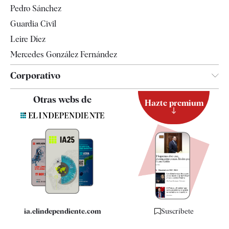
Pedro Sánchez
Tendencias
Guardia Civil
Leire Díez
Mercedes González Fernández
Corporativo
Contacto
Otras webs de
Hazte premium
Suscripción
Newsletter
Apps
Quiénes somos
Especificaciones
ia.elindependiente.com
Suscríbete