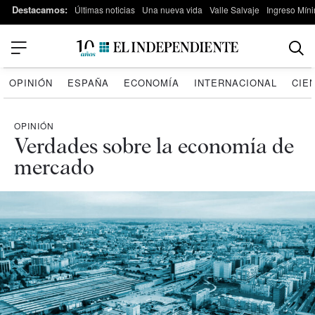
Destacamos:
Últimas noticias
Una nueva vida
Valle Salvaje
Ingreso Míni
OPINIÓN
ESPAÑA
ECONOMÍA
INTERNACIONAL
CIE
OPINIÓN
Verdades sobre la economía de
mercado