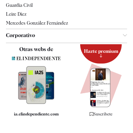
Tendencias
Guardia Civil
Leire Díez
Mercedes González Fernández
Corporativo
Contacto
Otras webs de
Hazte premium
Suscripción
Newsletter
Apps
Quiénes somos
Especificaciones
ia.elindependiente.com
Suscríbete