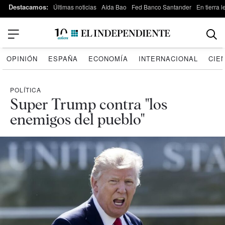
Destacamos:
Últimas noticias
Aída Bao
Fed Banco Santander
En tierra 
OPINIÓN
ESPAÑA
ECONOMÍA
INTERNACIONAL
CIE
POLÍTICA
Super Trump contra "los
enemigos del pueblo"