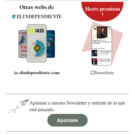
Contacto
Otras webs de
Hazte premium
Suscripción
Newsletter
Apps
Quiénes somos
Especificaciones
ia.elindependiente.com
Suscríbete
Apúntate a nuestra Newsletter y entérate de lo que
está pasando
Apúntate