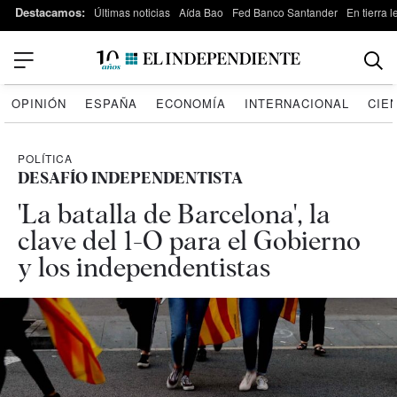
Destacamos:
Últimas noticias
Aída Bao
Fed Banco Santander
En tierra 
OPINIÓN
ESPAÑA
ECONOMÍA
INTERNACIONAL
CIE
POLÍTICA
DESAFÍO INDEPENDENTISTA
'La batalla de Barcelona', la
clave del 1-O para el Gobierno
y los independentistas