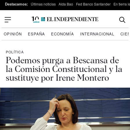
Destacamos:
Últimas noticias
Aída Bao
Fed Banco Santander
En tierra 
OPINIÓN
ESPAÑA
ECONOMÍA
INTERNACIONAL
CIE
POLÍTICA
Podemos purga a Bescansa de
la Comisión Constitucional y la
sustituye por Irene Montero