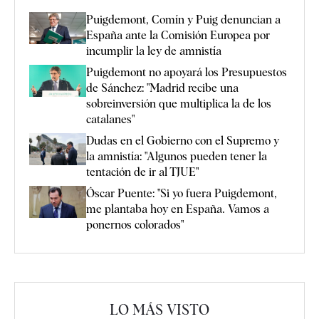
Puigdemont, Comín y Puig denuncian a
España ante la Comisión Europea por
incumplir la ley de amnistía
Puigdemont no apoyará los Presupuestos
de Sánchez: "Madrid recibe una
sobreinversión que multiplica la de los
catalanes"
Dudas en el Gobierno con el Supremo y
la amnistía: "Algunos pueden tener la
tentación de ir al TJUE"
Óscar Puente: "Si yo fuera Puigdemont,
me plantaba hoy en España. Vamos a
ponernos colorados"
LO MÁS VISTO