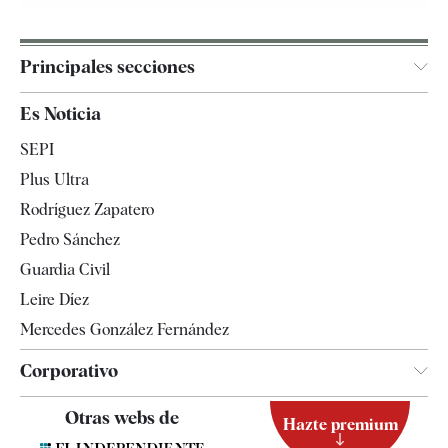
Principales secciones
España
Es Noticia
Economía
SEPI
Internacional
Plus Ultra
Gente
Rodríguez Zapatero
Televisión
Pedro Sánchez
Tendencias
Guardia Civil
Leire Díez
Mercedes González Fernández
Corporativo
Contacto
Otras webs de
Hazte premium
Suscripción