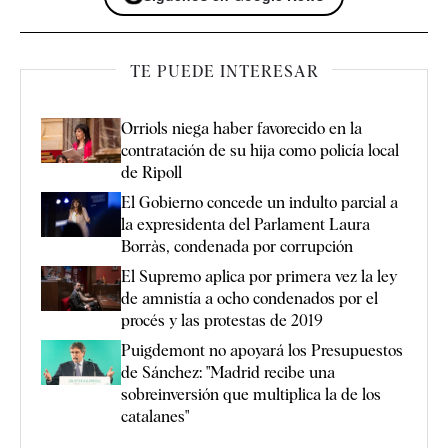
TE PUEDE INTERESAR
Orriols niega haber favorecido en la
contratación de su hija como policía local
de Ripoll
El Gobierno concede un indulto parcial a
la expresidenta del Parlament Laura
Borràs, condenada por corrupción
El Supremo aplica por primera vez la ley
de amnistía a ocho condenados por el
procés y las protestas de 2019
Puigdemont no apoyará los Presupuestos
de Sánchez: "Madrid recibe una
sobreinversión que multiplica la de los
catalanes"