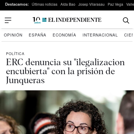
Destacamos:
Últimas noticias
Aída Bao
Josep Vilarasau
Paz Vega
Vall
OPINIÓN
ESPAÑA
ECONOMÍA
INTERNACIONAL
CIE
POLÍTICA
ERC denuncia su "ilegalizacion
encubierta" con la prisión de
Junqueras