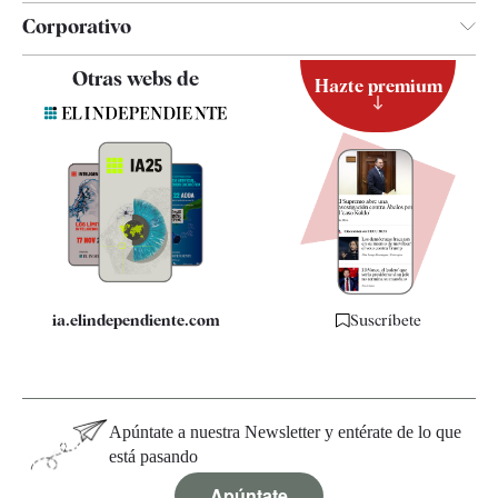
Corporativo
Contacto
Otras webs de
Hazte premium
Suscripción
Newsletter
Apps
Quiénes somos
Especificaciones
ia.elindependiente.com
Suscríbete
Apúntate a nuestra Newsletter y entérate de lo que
está pasando
Apúntate