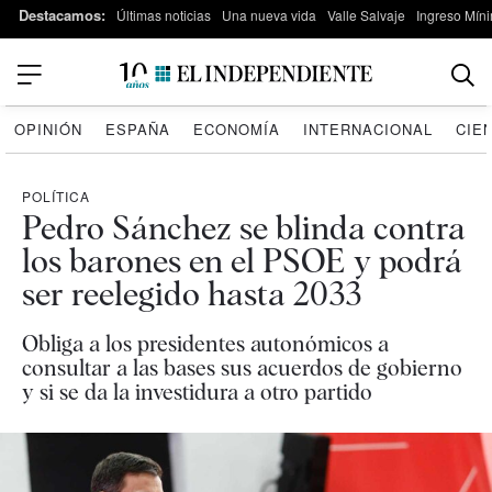
Destacamos:
Últimas noticias
Una nueva vida
Valle Salvaje
Ingreso Míni
OPINIÓN
ESPAÑA
ECONOMÍA
INTERNACIONAL
CIE
POLÍTICA
Pedro Sánchez se blinda contra
los barones en el PSOE y podrá
ser reelegido hasta 2033
Obliga a los presidentes autonómicos a
consultar a las bases sus acuerdos de gobierno
y si se da la investidura a otro partido