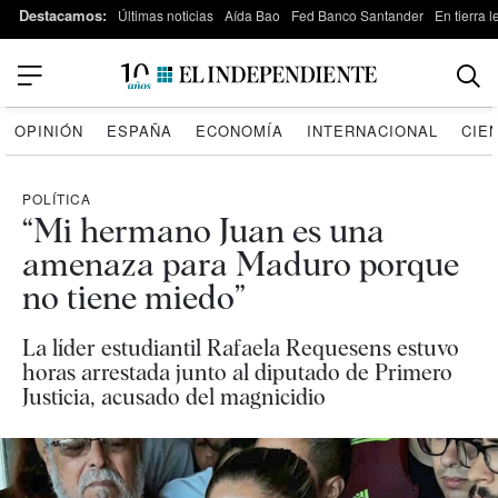
Destacamos:
Últimas noticias
Aída Bao
Fed Banco Santander
En tierra 
OPINIÓN
ESPAÑA
ECONOMÍA
INTERNACIONAL
CIE
POLÍTICA
“Mi hermano Juan es una
amenaza para Maduro porque
no tiene miedo”
La líder estudiantil Rafaela Requesens estuvo
horas arrestada junto al diputado de Primero
Justicia, acusado del magnicidio