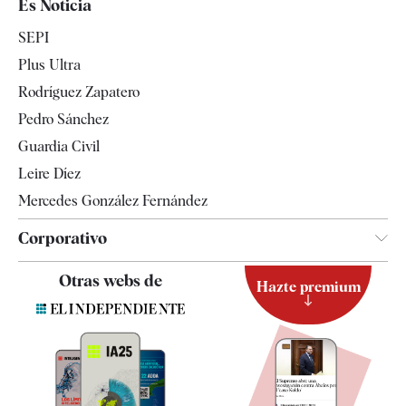
Es Noticia
Economía
SEPI
Internacional
Plus Ultra
Gente
Rodríguez Zapatero
Televisión
Pedro Sánchez
Tendencias
Guardia Civil
Leire Díez
Mercedes González Fernández
Corporativo
Contacto
Otras webs de
Hazte premium
Suscripción
Newsletter
Apps
Quiénes somos