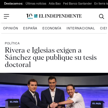
Destacamos:
Últimas noticias
Aída Bao
Fed Banco Santander
En tierra 
OPINIÓN
ESPAÑA
ECONOMÍA
INTERNACIONAL
CIE
POLÍTICA
Rivera e Iglesias exigen a
Sánchez que publique su tesis
doctoral