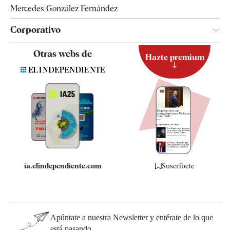
Mercedes González Fernández
Corporativo
Contacto
Otras webs de
Hazte premium
Suscripción
Newsletter
Apps
Quiénes somos
Especificaciones
ia.elindependiente.com
Suscríbete
Apúntate a nuestra Newsletter y entérate de lo que
está pasando