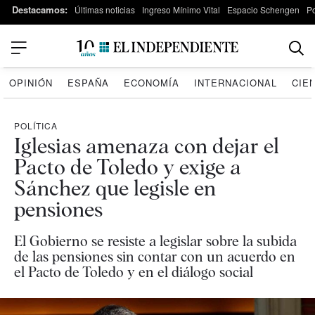
Destacamos:
Últimas noticias
Ingreso Mínimo Vital
Espacio Schengen
P
OPINIÓN
ESPAÑA
ECONOMÍA
INTERNACIONAL
CIE
POLÍTICA
Iglesias amenaza con dejar el
Pacto de Toledo y exige a
Sánchez que legisle en
pensiones
El Gobierno se resiste a legislar sobre la subida
de las pensiones sin contar con un acuerdo en
el Pacto de Toledo y en el diálogo social