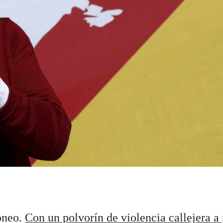
óneo.
Con un polvorín de violencia callejera a