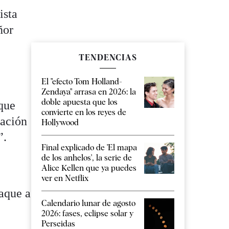
ista
ñor
TENDENCIAS
El "efecto Tom Holland-
Zendaya" arrasa en 2026: la
doble apuesta que los
que
convierte en los reyes de
zación
Hollywood
”.
Final explicado de 'El mapa
de los anhelos', la serie de
Alice Kellen que ya puedes
ver en Netflix
taque a
Calendario lunar de agosto
2026: fases, eclipse solar y
Perseidas