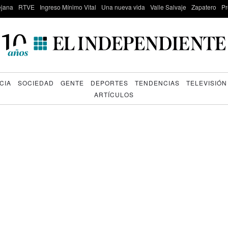
lejana
RTVE
Ingreso Mínimo Vital
Una nueva vida
Valle Salvaje
Zapatero
Pr
CIA
SOCIEDAD
GENTE
DEPORTES
TENDENCIAS
TELEVISIÓN
ARTÍCULOS