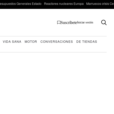
esupuestos Generales Estado
Reactores nucleares Europa
Marruecos crisis Ce
Suscríbete
Iniciar sesión
VIDA SANA
MOTOR
CONVERSACIONES
DE TIENDAS