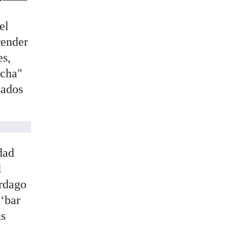
el
render
es,
echa"
nados
dad
l
órdago
 ‘bar
us