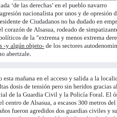
riada ‘de las derechas’ en el pueblo navarro
gresión nacionalista por unos y de opresión d
presidente de Ciudadanos no ha dudado en emp
 el corazón de Alsasua, rodeado de simpatizant
s políticos de la "extrema y menos extrema der
s -y algún objeto-
de los sectores autodenomi
smo abertzale.
do esta mañana en el acceso y salida a la locali
tas dosis de tensión pero sin heridos gracias a
al de la Guardia Civil y la Policía Foral. El 
 el centro de Alsasua, a escasos 300 metros del
ños fueron agredidos dos guardias civiles y s