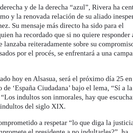
erecha y de la derecha “azul”, Rivera ha cen
smo y la renovada relación de su aliado inespe
ez. Su mensaje más directo ha sido para el
uien ha recordado que si no quiere responder 
le lanzaba reiteradamente sobre su compromis
sados por el procés, se enfrentará a una camp
iado hoy en Alsasua, será el próximo día 25 en
 de ‘España Ciudadana’ bajo el lema, “Sí a la
”: “Los indultos son inmorales, hay que escuchar
 indultos del siglo XIX.
omprometido a respetar “lo que diga la justici
mpromete el presidente a no indultarles?”, ha