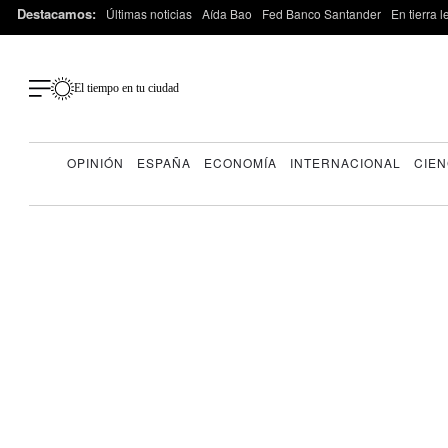
Destacamos:
Últimas noticias
Aída Bao
Fed Banco Santander
En tierra 
El tiempo en tu ciudad
OPINIÓN
ESPAÑA
ECONOMÍA
INTERNACIONAL
CIEN