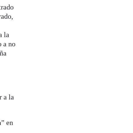
trado
rado,
a la
o a no
aña
 a la
a” en