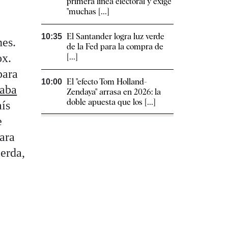
primera línea electoral y exige
"muchas [...]
El Santander logra luz verde
10:35
nes.
de la Fed para la compra de
ox.
[...]
para
El "efecto Tom Holland-
10:00
caba
Zendaya" arrasa en 2026: la
doble apuesta que los [...]
aís
e
ara
ierda,