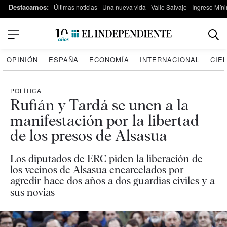
Destacamos:
Últimas noticias
Una nueva vida
Valle Salvaje
Ingreso Míni
OPINIÓN
ESPAÑA
ECONOMÍA
INTERNACIONAL
CIE
POLÍTICA
Rufián y Tardá se unen a la
manifestación por la libertad
de los presos de Alsasua
Los diputados de ERC piden la liberación de
los vecinos de Alsasua encarcelados por
agredir hace dos años a dos guardias civiles y a
sus novias