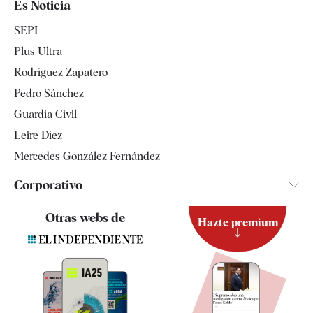
Es Noticia
Economía
SEPI
Internacional
Plus Ultra
Gente
Rodríguez Zapatero
Televisión
Pedro Sánchez
Tendencias
Guardia Civil
Leire Díez
Mercedes González Fernández
Corporativo
Contacto
Otras webs de
Hazte premium
Suscripción
Newsletter
Apps
Quiénes somos