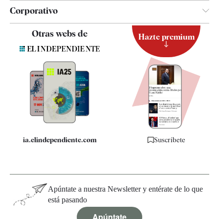
Corporativo
Contacto
Otras webs de
Hazte premium
Suscripción
Newsletter
Apps
Quiénes somos
Especificaciones
ia.elindependiente.com
Suscríbete
Apúntate a nuestra Newsletter y entérate de lo que
está pasando
Apúntate