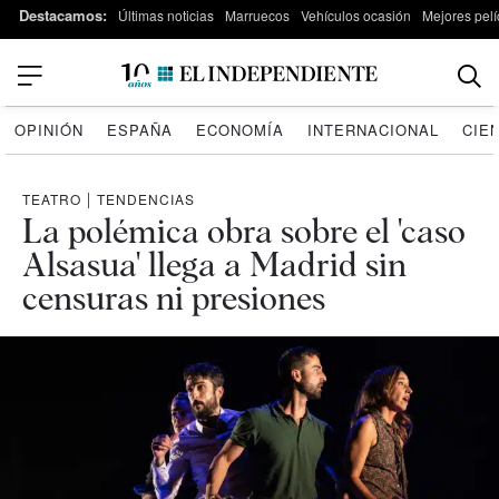
Destacamos:
Últimas noticias
Marruecos
Vehículos ocasión
Mejores pelí
OPINIÓN
ESPAÑA
ECONOMÍA
INTERNACIONAL
CIE
TEATRO
|
TENDENCIAS
La polémica obra sobre el 'caso
Alsasua' llega a Madrid sin
censuras ni presiones