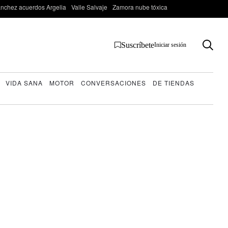
nchez acuerdos Argelia
Valle Salvaje
Zamora nube tóxica
Suscríbete
Iniciar sesión
VIDA SANA
MOTOR
CONVERSACIONES
DE TIENDAS