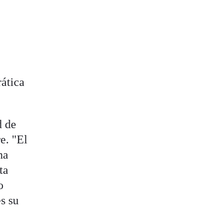
ática
d de
e. "El
ha
ta
o
es su