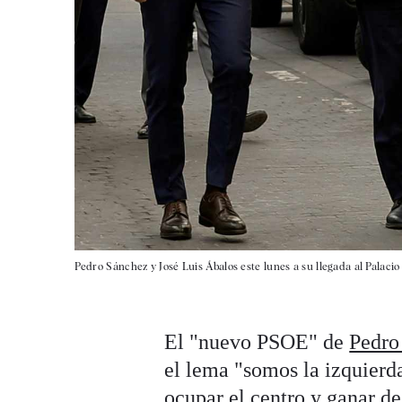
Pedro Sánchez y José Luis Ábalos este lunes a su llegada al Palaci
El "nuevo PSOE" de
Pedro
el lema "somos la izquierda
ocupar el centro y ganar de