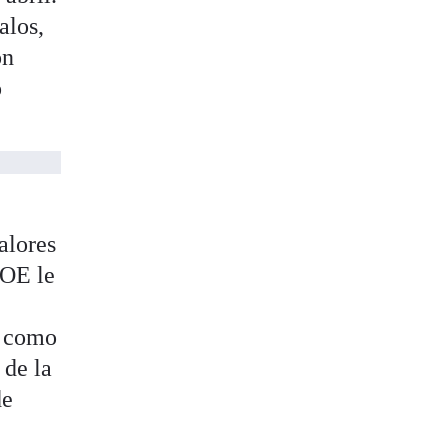
alos,
on
o
alores
SOE le
s como
 de la
de