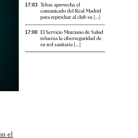
Tebas aprovecha el
17:03
comunicado del Real Madrid
para reprochar al club su [...]
El Servicio Murciano de Salud
17:00
refuerza la ciberseguridad de
su red sanitaria [...]
on el