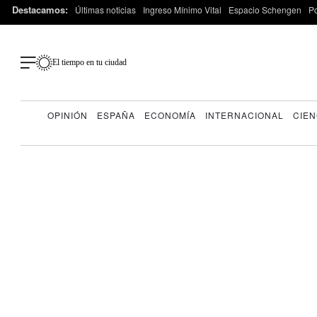
Destacamos:
Últimas noticias
Ingreso Mínimo Vital
Espacio Schengen
P
El tiempo en tu ciudad
OPINIÓN
ESPAÑA
ECONOMÍA
INTERNACIONAL
CIEN