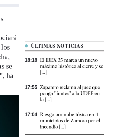
es
ociará
 los
ÚLTIMAS NOTICIAS
cha,
El IBEX 35 marca un nuevo
18:18
as se
máximo histórico al cierre y se
[...]
", ha
Zapatero reclama al juez que
17:55
ponga "límites" a la UDEF en
la [...]
Riesgo por nube tóxica en 4
17:04
municipios de Zamora por el
incendio [...]