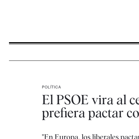
POLÍTICA
El PSOE vira al c
prefiera pactar c
"En Europa, los liberales pacta