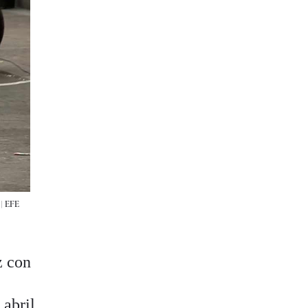
 |
EFE
z con
r
abril.