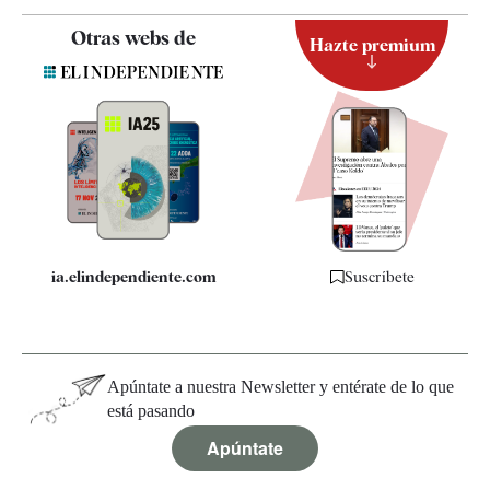
Contacto
Otras webs de
Hazte premium
Suscripción
Newsletter
Apps
Quiénes somos
Especificaciones
ia.elindependiente.com
Suscríbete
Apúntate a nuestra Newsletter y entérate de lo que
está pasando
Apúntate