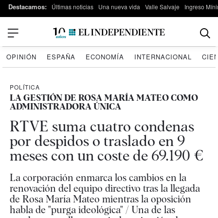
Destacamos:
Últimas noticias
Una nueva vida
Valle Salvaje
Ingreso Míni
OPINIÓN
ESPAÑA
ECONOMÍA
INTERNACIONAL
CIE
POLÍTICA
LA GESTIÓN DE ROSA MARÍA MATEO COMO
ADMINISTRADORA ÚNICA
RTVE suma cuatro condenas
por despidos o traslado en 9
meses con un coste de 69.190 €
La corporación enmarca los cambios en la
renovación del equipo directivo tras la llegada
de Rosa María Mateo mientras la oposición
habla de "purga ideológica" / Una de las