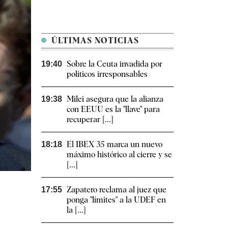
ÚLTIMAS NOTICIAS
Sobre la Ceuta invadida por
19:40
políticos irresponsables
Milei asegura que la alianza
19:38
con EEUU es la "llave" para
recuperar [...]
El IBEX 35 marca un nuevo
18:18
máximo histórico al cierre y se
[...]
Zapatero reclama al juez que
17:55
ponga "límites" a la UDEF en
la [...]