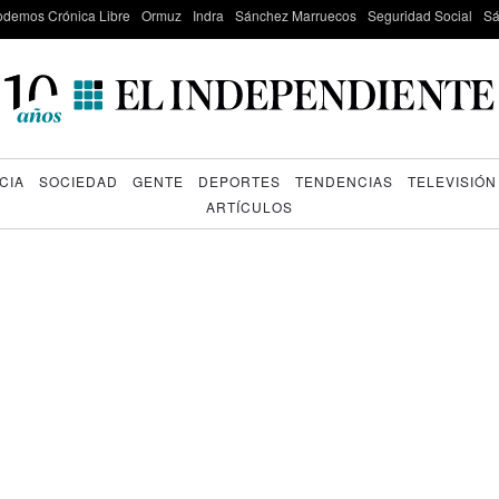
odemos Crónica Libre
Ormuz
Indra
Sánchez Marruecos
Seguridad Social
Sá
CIA
SOCIEDAD
GENTE
DEPORTES
TENDENCIAS
TELEVISIÓN
ARTÍCULOS