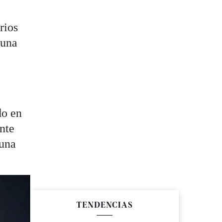
rios
 una
do en
nte
 una
TENDENCIAS