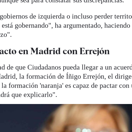
unque sea para constatar sus discrepancias.
gobiernos de izquierda o incluso perder territo
a está gobernando", ha argumentado, haciendo
rzo".
pacto en Madrid con Errejón
dad de que Ciudadanos pueda llegar a un acuer
id, la formación de Íñigo Errejón, el dirige
i la formación 'naranja' es capaz de pactar con
drá que explicarlo".