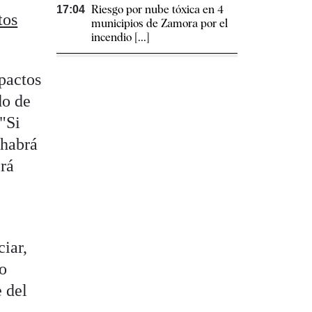
Riesgo por nube tóxica en 4
17:04
tos
municipios de Zamora por el
incendio [...]
pactos
do de
 "Si
 habrá
erá
ciar,
mo
e del