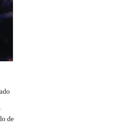
lado
y
do de