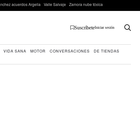
nchez acuerdos Argelia
Valle Salvaje
Zamora nube tóxica
Suscríbete
Iniciar sesión
VIDA SANA
MOTOR
CONVERSACIONES
DE TIENDAS