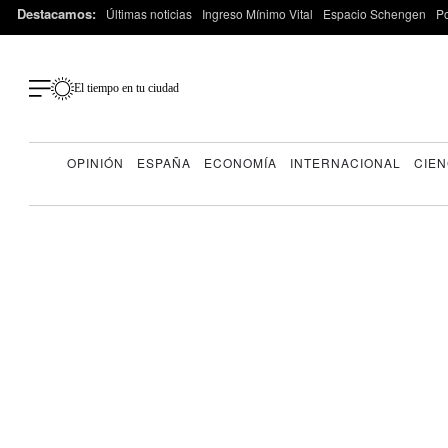
Destacamos:
Últimas noticias
Ingreso Mínimo Vital
Espacio Schengen
P
El tiempo en tu ciudad
OPINIÓN
ESPAÑA
ECONOMÍA
INTERNACIONAL
CIEN