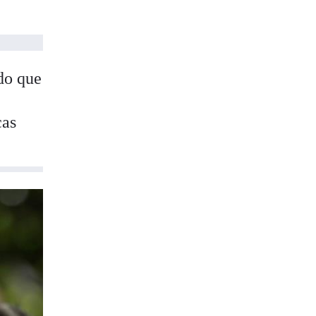
do que
cas