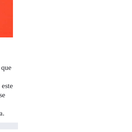
 que
 este
se
a.