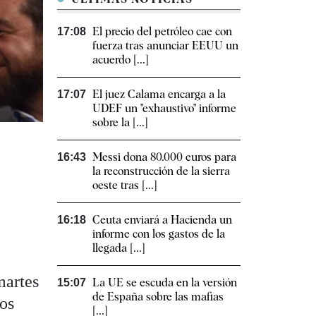
El precio del petróleo cae con
17:08
fuerza tras anunciar EEUU un
acuerdo [...]
El juez Calama encarga a la
17:07
UDEF un "exhaustivo" informe
sobre la [...]
Messi dona 80.000 euros para
16:43
la reconstrucción de la sierra
oeste tras [...]
Ceuta enviará a Hacienda un
16:18
informe con los gastos de la
llegada [...]
martes
La UE se escuda en la versión
15:07
de España sobre las mafias
Los
[...]