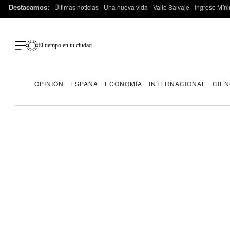
Destacamos:
Últimas noticias
Una nueva vida
Valle Salvaje
Ingreso Míni
El tiempo en tu ciudad
OPINIÓN
ESPAÑA
ECONOMÍA
INTERNACIONAL
CIEN