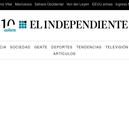
mo Vital
Marruecos
Sáhara Occidental
Von der Leyen
EEUU armas
Ingreso 
CIA
SOCIEDAD
GENTE
DEPORTES
TENDENCIAS
TELEVISIÓN
ARTÍCULOS