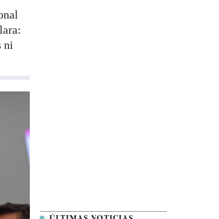
onal
lara:
 ni
ÚLTIMAS NOTICIAS