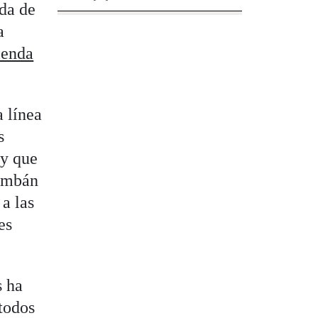
ada de
a
enda
a línea
s
ay que
Lambán
a las
es
s ha
todos