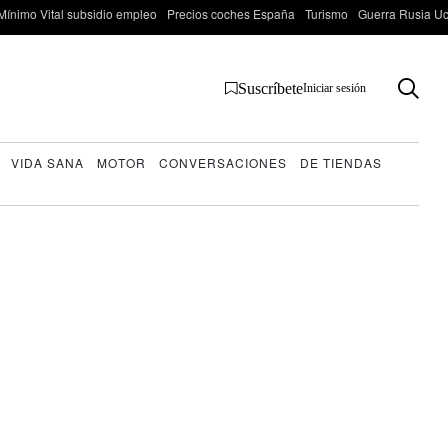
Mínimo Vital subsidio empleo
Precios coches España
Turismo
Guerra Rusia Ucr
Suscríbete
Iniciar sesión
VIDA SANA
MOTOR
CONVERSACIONES
DE TIENDAS