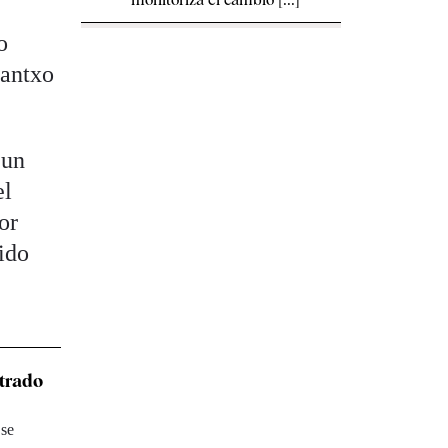
o
uantxo
 un
el
or
tido
strado
 se