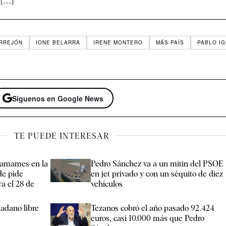
n […]
ERREJÓN
IONE BELARRA
IRENE MONTERO
MÁS PAÍS
PABLO IG
Síguenos en Google News
TE PUEDE INTERESAR
 Tamames en la
Pedro Sánchez va a un mitin del PSOE
de pide
en jet privado y con un séquito de diez
ra el 28 de
vehículos
adano libre
Tezanos cobró el año pasado 92.424
euros, casi 10.000 más que Pedro