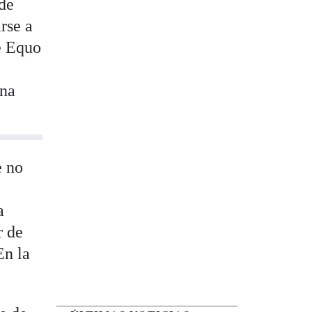
 de
rse a
e Equo
rna
e no
a
r de
En la