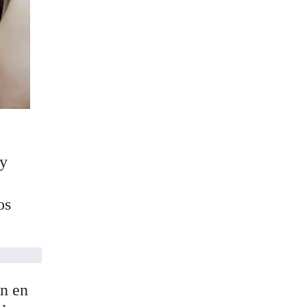
 y
os
én en