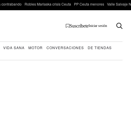
 contrabando
Robles Marlaska crisis Ceuta
PP Ceuta menores
Valle Salvaje N
Suscríbete
Iniciar sesión
VIDA SANA
MOTOR
CONVERSACIONES
DE TIENDAS