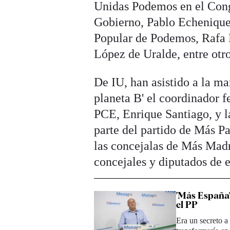
Unidas Podemos en el Congr
Gobierno, Pablo Echenique,
Popular de Podemos, Rafa 
López de Uralde, entre otro
De IU, han asistido a la m
planeta B' el coordinador f
PCE, Enrique Santiago, y l
parte del partido de Más Pa
las concejalas de Más Madr
concejales y diputados de e
'Más España'
el PP
Era un secreto a