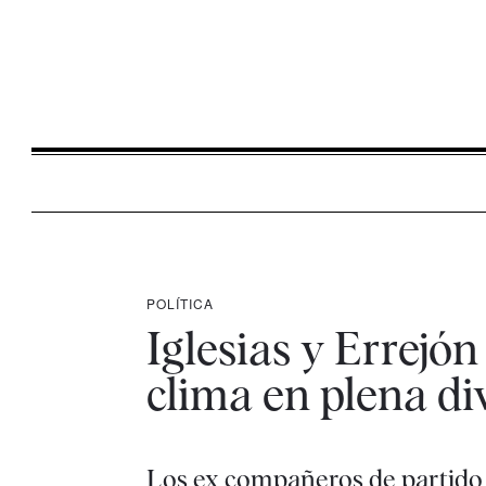
POLÍTICA
Iglesias y Errejó
clima en plena div
Los ex compañeros de partido 