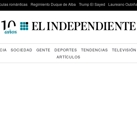
culas románticas
Regimiento Duque de Alba
Trump El Sayed
Laureano Oubiña
CIA
SOCIEDAD
GENTE
DEPORTES
TENDENCIAS
TELEVISIÓN
ARTÍCULOS