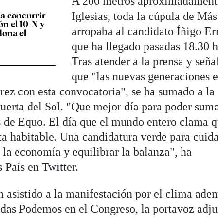
A 200 metros aproximadament
Iglesias, toda la cúpula de Más
a concurrir
ón el 10-N y
arropaba al candidato Íñigo Er
dona el
que ha llegado pasadas 18.30 h
Tras atender a la prensa y seña
que "las nuevas generaciones e
ez con esta convocatoria", se ha sumado a la
uerta del Sol. "Que mejor día para poder sum
s de Equo. El día que el mundo entero clama 
a habitable. Una candidatura verde para cuida
r la economía y equilibrar la balanza", ha
 País en Twitter.
n asistido a la manifestación por el clima ade
nidas Podemos en el Congreso, la portavoz adju