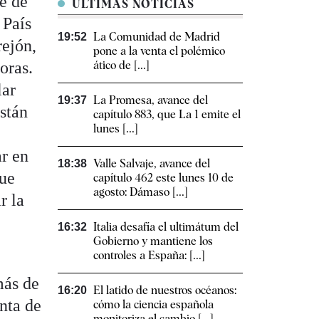
e de
ÚLTIMAS NOTICIAS
 País
La Comunidad de Madrid
19:52
rejón,
pone a la venta el polémico
oras.
ático de [...]
lar
La Promesa, avance del
19:37
stán
capítulo 883, que La 1 emite el
lunes [...]
ar en
Valle Salvaje, avance del
18:38
que
capítulo 462 este lunes 10 de
agosto: Dámaso [...]
r la
Italia desafía el ultimátum del
16:32
Gobierno y mantiene los
controles a España: [...]
más de
El latido de nuestros océanos:
16:20
nta de
cómo la ciencia española
monitoriza el cambio [...]