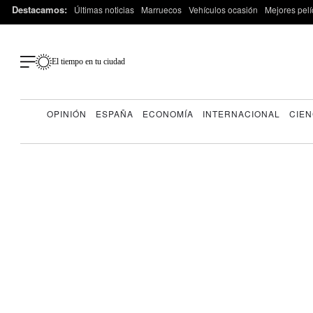
Destacamos:
Últimas noticias
Marruecos
Vehículos ocasión
Mejores pelí
El tiempo en tu ciudad
OPINIÓN
ESPAÑA
ECONOMÍA
INTERNACIONAL
CIEN