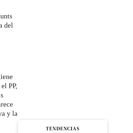
Junts
a del
tiene
 el PP,
as
arece
ya y la
TENDENCIAS