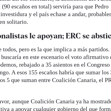
(90 escaños en total) serviría para que Pedro
 investidura y el país echase a andar, probabl
n solitario.
nalistas le apoyan; ERC se absti
 todos, pero es la que implica a más partidos.
buscaría en este escenario el voto afirmativo 
odemos, rebajado a 35 asientos en el Congreso 
ingo. A esos 155 escaños habría que sumar los 
los 5 que suman entre Coalición Canaria, el P
 favor, aunque Coalición Canaria ya ha mostrad
ativa a apoyar cualquier gobierno del que for