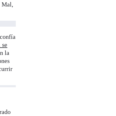
? Mal,
 confía
 se
n la
ones
urrir
brado