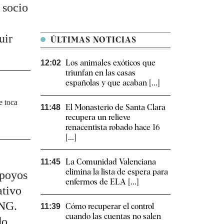
 socio
uir
ÚLTIMAS NOTICIAS
Los animales exóticos que
12:02
triunfan en las casas
españolas y que acaban [...]
e toca
El Monasterio de Santa Clara
11:48
recupera un relieve
renacentista robado hace 16
[...]
La Comunidad Valenciana
11:45
elimina la lista de espera para
apoyos
enfermos de ELA [...]
ativo
BNG.
Cómo recuperar el control
11:39
cuando las cuentas no salen
do