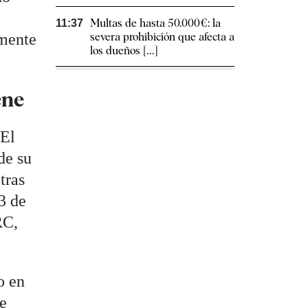
Multas de hasta 50.000€: la
11:37
severa prohibición que afecta a
emente
los dueños [...]
ene
 El
de su
tras
3 de
RC,
o en
me