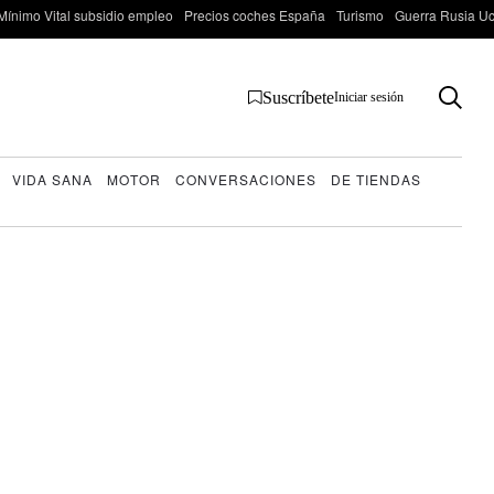
Mínimo Vital subsidio empleo
Precios coches España
Turismo
Guerra Rusia Ucr
Suscríbete
Iniciar sesión
VIDA SANA
MOTOR
CONVERSACIONES
DE TIENDAS