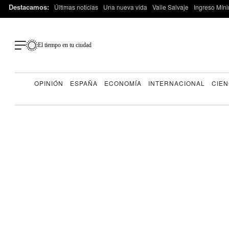
Destacamos:
Últimas noticias
Una nueva vida
Valle Salvaje
Ingreso Míni
El tiempo en tu ciudad
OPINIÓN
ESPAÑA
ECONOMÍA
INTERNACIONAL
CIEN