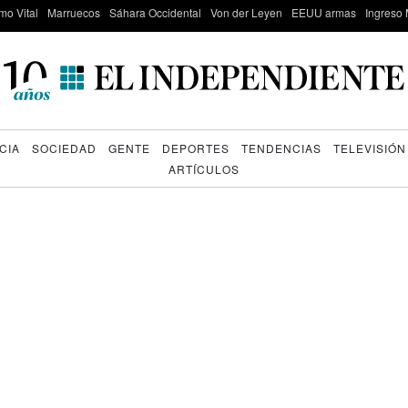
mo Vital
Marruecos
Sáhara Occidental
Von der Leyen
EEUU armas
Ingreso 
CIA
SOCIEDAD
GENTE
DEPORTES
TENDENCIAS
TELEVISIÓN
ARTÍCULOS