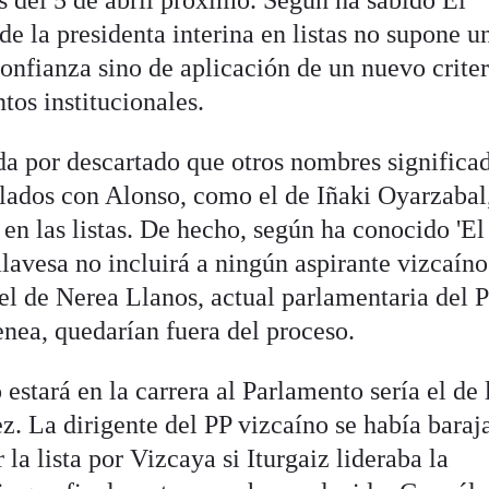
es del 5 de abril próximo. Según ha sabido El
de la presidenta interina en listas no supone u
confianza sino de aplicación de un nuevo crite
tos institucionales.
da por descartado que otros nombres significa
culados con Alonso, como el de Iñaki Oyarzabal
 en las listas. De hecho, según ha conocido 'El
lavesa no incluirá a ningún aspirante vizcaín
l de Nerea Llanos, actual parlamentaria del 
ea, quedarían fuera del proceso.
estará en la carrera al Parlamento sería el de 
z. La dirigente del PP vizcaíno se había baraj
la lista por Vizcaya si Iturgaiz lideraba la