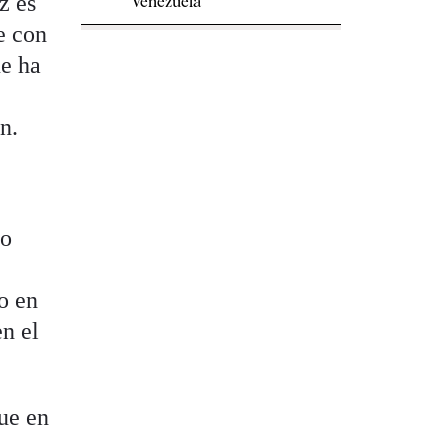
z es
Venezuela
e con
ue ha
n.
vo
do en
en el
ue en