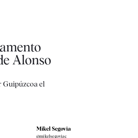
rlamento
de Alonso
or Guipúzcoa el
Mikel Segovia
@mikelsegoviac