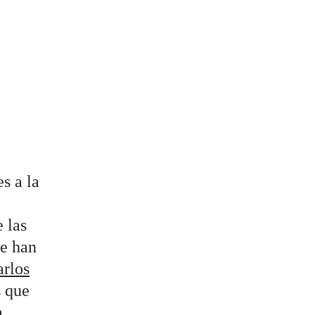
es a la
.
 las
se han
arlos
s que
a