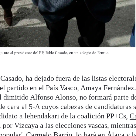
, junto al presidente del PP, Pablo Casado, en un colegio de Ermua.
Casado, ha dejado fuera de las listas electoral
del partido en el País Vasco, Amaya Fernández
 dimitido Alfonso Alonso, no formará parte de
 de cara al 5-A cuyos cabezas de candidaturas 
ndidato a lehendakari de la coalición PP+Cs,
C
ta por Vizcaya a las elecciones vascas, mientra
popular', Carmelo Barrio, lo hará en
Álava
y l