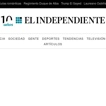
culas románticas
Regimiento Duque de Alba
Trump El Sayed
Laureano Oubiña
CIA
SOCIEDAD
GENTE
DEPORTES
TENDENCIAS
TELEVISIÓN
ARTÍCULOS