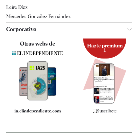
Leire Díez
Mercedes González Fernández
Corporativo
Contacto
Otras webs de
Hazte premium
Suscripción
Newsletter
Apps
Quiénes somos
Especificaciones
ia.elindependiente.com
Suscríbete