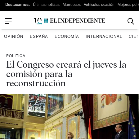
Destacamos:
Últimas noticias
Marruecos
Vehículos ocasión
Mejores pelí
OPINIÓN
ESPAÑA
ECONOMÍA
INTERNACIONAL
CIE
POLÍTICA
El Congreso creará el jueves la
comisión para la
reconstrucción