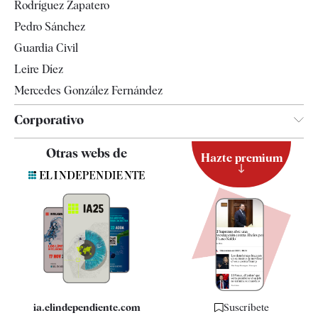
Rodríguez Zapatero
Televisión
Pedro Sánchez
Tendencias
Guardia Civil
Leire Díez
Mercedes González Fernández
Corporativo
Contacto
Otras webs de
Hazte premium
Suscripción
Newsletter
Apps
Quiénes somos
Especificaciones
ia.elindependiente.com
Suscríbete