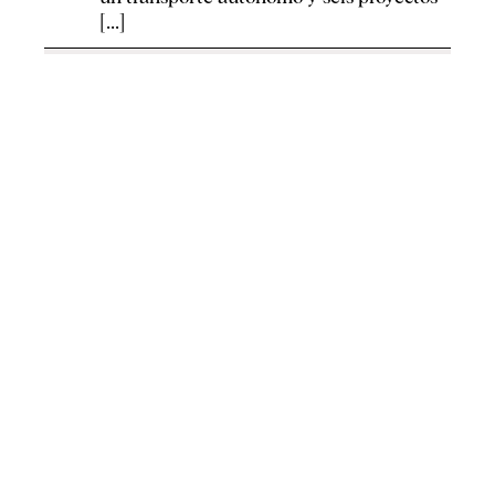
[...]