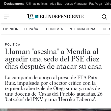
Destacamos:
Últimas noticias
Aída Bao
Josep Vilarasau
Paz Vega
Vall
OPINIÓN
ESPAÑA
ECONOMÍA
INTERNACIONAL
CIE
POLÍTICA
Llaman "asesina" a Mendia al
agredir una sede del PSE diez
días después de atacar su casa
La campaña de apoyo al preso de ETA Patxi
Ruiz, impulsada por el sector crítico con la
izquierda abertzale de Otegi suma ya más de
una docena de 'Casas del Pueblo' atacadas, 26
'batzokis' del PNV y una 'Herriko Taberna'.