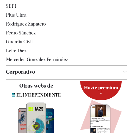
Economía
SEPI
Internacional
Plus Ultra
Gente
Rodríguez Zapatero
Televisión
Pedro Sánchez
Tendencias
Guardia Civil
Leire Díez
Mercedes González Fernández
Corporativo
Contacto
Otras webs de
Hazte premium
Suscripción
Newsletter
Apps
Quiénes somos
Especificaciones