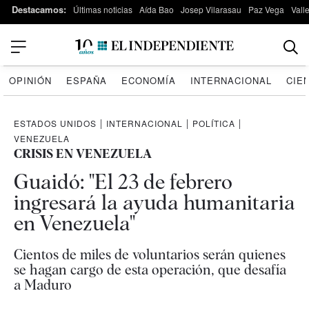
Destacamos:
Últimas noticias
Aída Bao
Josep Vilarasau
Paz Vega
Vall
OPINIÓN
ESPAÑA
ECONOMÍA
INTERNACIONAL
CIE
ESTADOS UNIDOS
|
INTERNACIONAL
|
POLÍTICA
|
VENEZUELA
CRISIS EN VENEZUELA
Guaidó: "El 23 de febrero
ingresará la ayuda humanitaria
en Venezuela"
Cientos de miles de voluntarios serán quienes
se hagan cargo de esta operación, que desafía
a Maduro