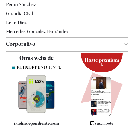
Pedro Sánchez
Tendencias
Guardia Civil
Leire Díez
Mercedes González Fernández
Corporativo
Contacto
Otras webs de
Hazte premium
Suscripción
Newsletter
Apps
Quiénes somos
Especificaciones
ia.elindependiente.com
Suscríbete