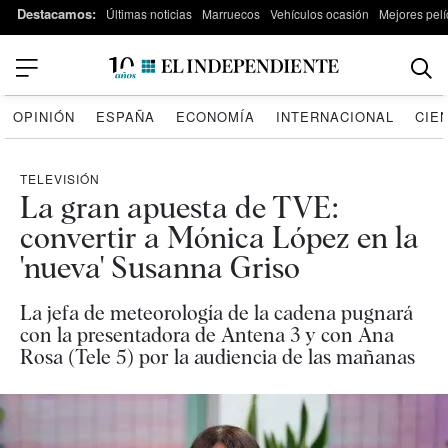
Destacamos:
Últimas noticias
Marruecos
Vehículos ocasión
Mejores pelí
OPINIÓN
ESPAÑA
ECONOMÍA
INTERNACIONAL
CIE
TELEVISIÓN
La gran apuesta de TVE:
convertir a Mónica López en la
'nueva' Susanna Griso
La jefa de meteorología de la cadena pugnará
con la presentadora de Antena 3 y con Ana
Rosa (Tele 5) por la audiencia de las mañanas