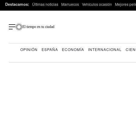
Destacamos:
Últimas noticias
Marruecos
Vehículos ocasión
Mejores pelí
El tiempo en tu ciudad
OPINIÓN
ESPAÑA
ECONOMÍA
INTERNACIONAL
CIEN