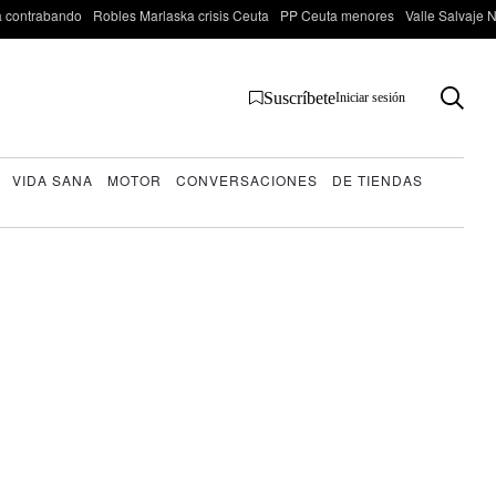
 contrabando
Robles Marlaska crisis Ceuta
PP Ceuta menores
Valle Salvaje N
Suscríbete
Iniciar sesión
VIDA SANA
MOTOR
CONVERSACIONES
DE TIENDAS