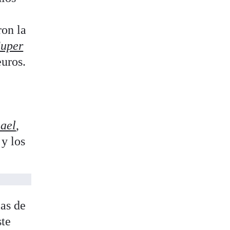
ron la
Super
euros.
ael
,
 y los
las de
ste