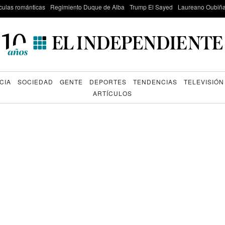
culas románticas
Regimiento Duque de Alba
Trump El Sayed
Laureano Oubiña
CIA
SOCIEDAD
GENTE
DEPORTES
TENDENCIAS
TELEVISIÓN
ARTÍCULOS