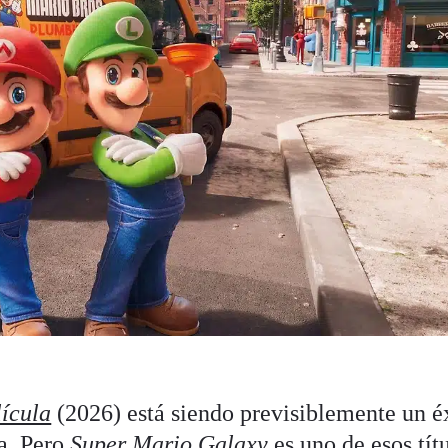
lícula
(2026) está siendo previsiblemente un é
ca. Pero
Super Mario Galaxy
es uno de esos tít