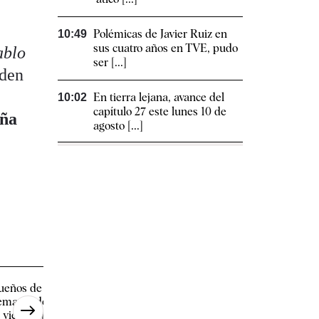
Polémicas de Javier Ruiz en
10:49
sus cuatro años en TVE, pudo
ablo
ser [...]
eden
En tierra lejana, avance del
10:02
capítulo 27 este lunes 10 de
aña
agosto [...]
ueños de libertad, avance
Cuatro y La 2 hacen 
emanal del lunes 10 de agosto
en audiencias con la cr
 viernes [...]