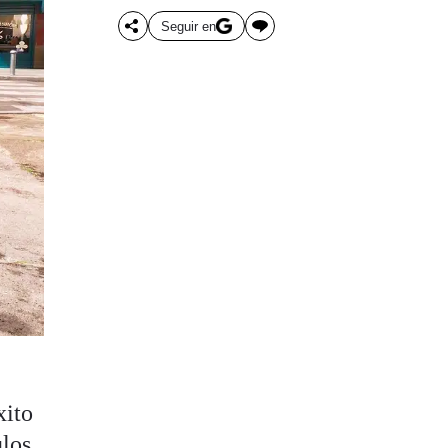
Seguir en
xito
ulos