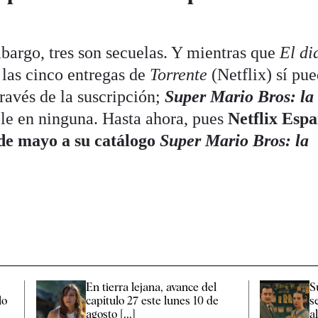
embargo, tres son secuelas. Y mientras que
El di
las cinco entregas de
Torrente
(Netflix) sí pu
través de la suscripción;
Super Mario Bros: la
le en ninguna. Hasta ahora, pues
Netflix Esp
 de mayo a su catálogo
Super Mario Bros: la
En tierra lejana, avance del
S
lo
capítulo 27 este lunes 10 de
s
agosto [...]
al