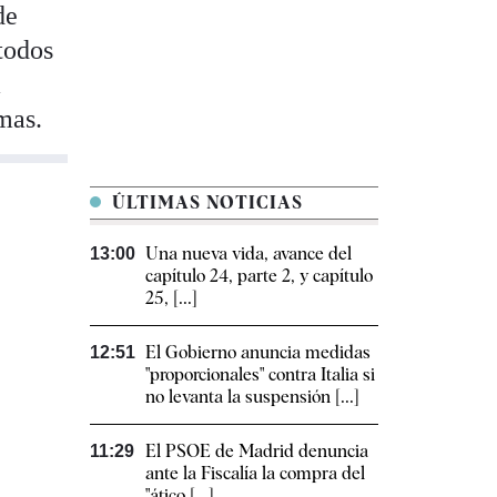
de
todos
á
mas.
ÚLTIMAS NOTICIAS
Una nueva vida, avance del
13:00
capítulo 24, parte 2, y capítulo
25, [...]
El Gobierno anuncia medidas
12:51
"proporcionales" contra Italia si
no levanta la suspensión [...]
El PSOE de Madrid denuncia
11:29
ante la Fiscalía la compra del
"ático [...]