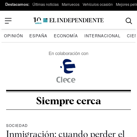
Destacamos:
Últimas noticias
Marruecos
Vehículos ocasión
Mejores pelí
OPINIÓN
ESPAÑA
ECONOMÍA
INTERNACIONAL
CIE
Siempre cerca
SOCIEDAD
Inmigración: cuando perder el