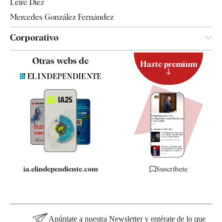
Leire Díez
Mercedes González Fernández
Corporativo
Contacto
Otras webs de
Hazte premium
Suscripción
Newsletter
Apps
Quiénes somos
Especificaciones
ia.elindependiente.com
Suscríbete
Apúntate a nuestra Newsletter y entérate de lo que