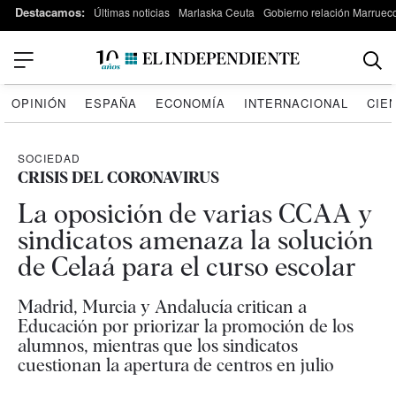
Destacamos:
Últimas noticias
Marlaska Ceuta
Gobierno relación Marruec
OPINIÓN
ESPAÑA
ECONOMÍA
INTERNACIONAL
CIE
SOCIEDAD
CRISIS DEL CORONAVIRUS
La oposición de varias CCAA y
sindicatos amenaza la solución
de Celaá para el curso escolar
Madrid, Murcia y Andalucía critican a
Educación por priorizar la promoción de los
alumnos, mientras que los sindicatos
cuestionan la apertura de centros en julio