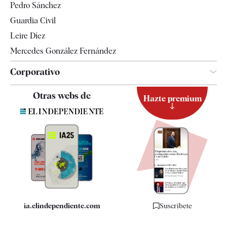
Pedro Sánchez
Tendencias
Guardia Civil
Leire Díez
Mercedes González Fernández
Corporativo
Contacto
Otras webs de
Hazte premium
Suscripción
Newsletter
Apps
Quiénes somos
Especificaciones
ia.elindependiente.com
Suscríbete