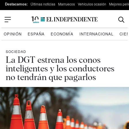
Destacamos:
Últimas noticias
Marruecos
Vehículos ocasión
Mejores pelí
OPINIÓN
ESPAÑA
ECONOMÍA
INTERNACIONAL
CIE
SOCIEDAD
La DGT estrena los conos
inteligentes y los conductores
no tendrán que pagarlos