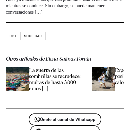
mientras se conduce. Sin embargo, se puede mantener
conversaciones […]
DGT
SOCIEDAD
Otros artículos de
Elena Salinas Fortún
La guerra de las
Expert
sombrillas se recrudece:
posible
multas de hasta 3.000
calor p
euros [...]
Únete al canal de Whatsapp