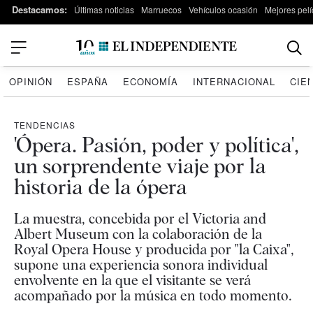
Destacamos:
Últimas noticias
Marruecos
Vehículos ocasión
Mejores pelí
OPINIÓN
ESPAÑA
ECONOMÍA
INTERNACIONAL
CIE
TENDENCIAS
'Ópera. Pasión, poder y política',
un sorprendente viaje por la
historia de la ópera
La muestra, concebida por el Victoria and
Albert Museum con la colaboración de la
Royal Opera House y producida por "la Caixa",
supone una experiencia sonora individual
envolvente en la que el visitante se verá
acompañado por la música en todo momento.