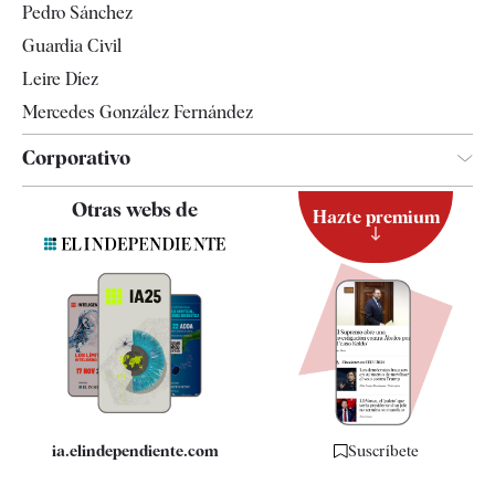
Pedro Sánchez
Tendencias
Guardia Civil
Leire Díez
Mercedes González Fernández
Corporativo
Contacto
Otras webs de
Hazte premium
Suscripción
Newsletter
Apps
Quiénes somos
Especificaciones
ia.elindependiente.com
Suscríbete