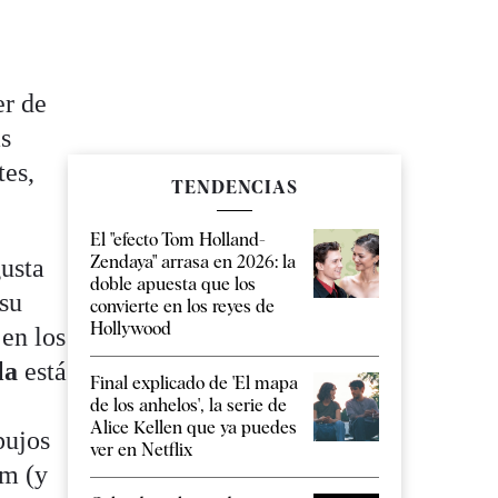
er de
as
tes,
TENDENCIAS
El "efecto Tom Holland-
Zendaya" arrasa en 2026: la
gusta
doble apuesta que los
 su
convierte en los reyes de
Hollywood
en los
la
está
Final explicado de 'El mapa
de los anhelos', la serie de
Alice Kellen que ya puedes
pujos
ver en Netflix
am (y