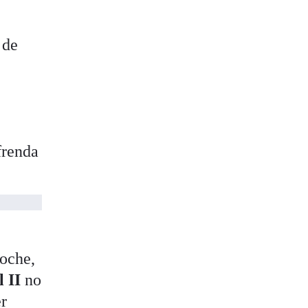
 de
ofrenda
oche,
l II
no
er