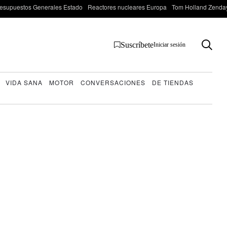
esupuestos Generales Estado
Reactores nucleares Europa
Tom Holland Zenda
Suscríbete
Iniciar sesión
VIDA SANA
MOTOR
CONVERSACIONES
DE TIENDAS