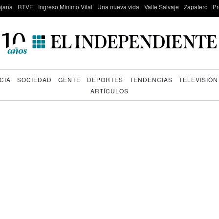
lejana
RTVE
Ingreso Mínimo Vital
Una nueva vida
Valle Salvaje
Zapatero
Pr
CIA
SOCIEDAD
GENTE
DEPORTES
TENDENCIAS
TELEVISIÓN
ARTÍCULOS