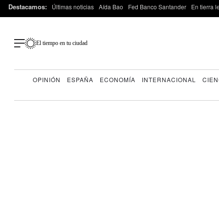
Destacamos:
Últimas noticias
Aída Bao
Fed Banco Santander
En tierra 
El tiempo en tu ciudad
OPINIÓN
ESPAÑA
ECONOMÍA
INTERNACIONAL
CIEN