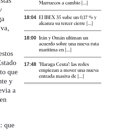
stas
Marruecos a cambio [...]
y
El IBEX 35 sube un 0,17 % y
ga
18:04
alcanza su tercer cierre [...]
iva,
Irán y Omán ultiman un
18:00
acuerdo sobre una nueva ruta
marítima en [...]
estos
Estado
"Haraga Ceuta": las redes
17:48
empiezan a mover una nueva
eto que
entrada masiva de [...]
nte y
evia a
 en
s: que