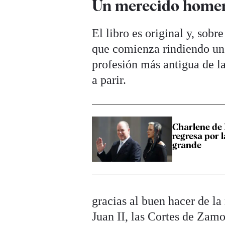
Un merecido homena
El libro es original y, sob
que comienza rindiendo un 
profesión más antigua de la
a parir.
Charlene de
regresa por 
grande
gracias al buen hacer de la
Juan II, las Cortes de Zam