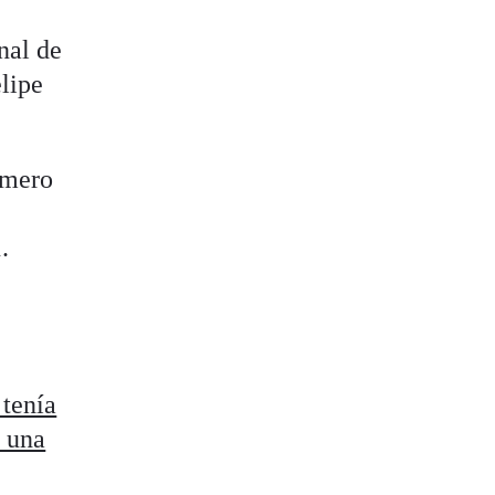
nal de
elipe
imero
.
tenía
a una