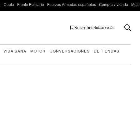
o
Ceuta
Frente Polisario
Fuerzas Armadas españolas
Compra vivienda
Mejo
Suscríbete
Iniciar sesión
VIDA SANA
MOTOR
CONVERSACIONES
DE TIENDAS