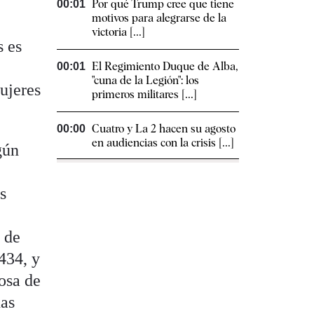
Por qué Trump cree que tiene
00:01
motivos para alegrarse de la
victoria [...]
s es
El Regimiento Duque de Alba,
00:01
"cuna de la Legión": los
ujeres
primeros militares [...]
Cuatro y La 2 hacen su agosto
00:00
en audiencias con la crisis [...]
gún
s
o de
434, y
posa de
nas