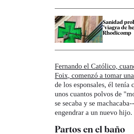
Sanidad prohí
"viagra de he
Rhodicomp
Fernando el Católico, cuan
Foix, comenzó a tomar una
de los esponsales, él tenía
unos cuantos polvos de "m
se secaba y se machacaba--
engendrar a un nuevo hijo.
Partos en el baño