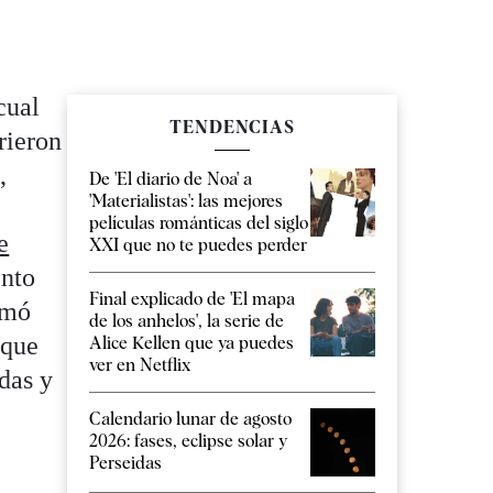
cual
TENDENCIAS
rieron
,
De 'El diario de Noa' a
'Materialistas': las mejores
películas románticas del siglo
e
XXI que no te puedes perder
nto
Final explicado de 'El mapa
omó
de los anhelos', la serie de
 que
Alice Kellen que ya puedes
ver en Netflix
das y
Calendario lunar de agosto
2026: fases, eclipse solar y
Perseidas