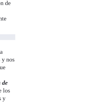
ón de
nte
ia
s y nos
que
 de
e los
s y