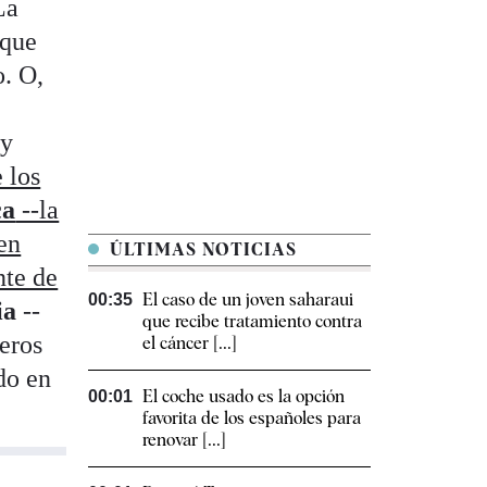
La
 que
o. O,
 y
 los
ca
--la
 en
ÚLTIMAS NOTICIAS
nte de
El caso de un joven saharaui
00:35
ia
--
que recibe tratamiento contra
meros
el cáncer [...]
do en
El coche usado es la opción
00:01
favorita de los españoles para
renovar [...]