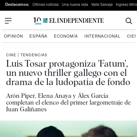
Destacamos:
Últimas noticias
Una nueva vida
Valle Salvaje
Ingreso Míni
OPINIÓN
ESPAÑA
ECONOMÍA
INTERNACIONAL
CIE
CINE
|
TENDENCIAS
Luis Tosar protagoniza 'Fatum',
un nuevo thriller gallego con el
drama de la ludopatía de fondo
Arón Piper, Elena Anaya y Álex García
completan el elenco del primer largometraje de
Juan Galiñanes