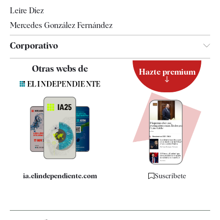
Leire Díez
Mercedes González Fernández
Corporativo
Contacto
Otras webs de
Hazte premium
Suscripción
Newsletter
Apps
Quiénes somos
Especificaciones
ia.elindependiente.com
Suscríbete