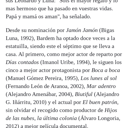
sus Leonardo y Luna: "Sois el mayor regalo y lo
mas hermoso que ha pasado en vuestras vidas.
Papá y mamá os aman", ha señalado.
Desde su nominación por
Jamón Jamón
(Bigas
Luna, 1992), Bardem ha optado doce veces a la
estatuilla, siendo este el séptimo que se lleva a
casa. Al primero, como mejor actor de reparto por
Días contados
(Imanol Uribe, 1994), le siguen los
cinco a mejor actor protagonista por
Boca a boca
(Manuel Gómez Pereira, 1995),
Los lunes al sol
(Fernando León de Aranoa, 2002),
Mar adentro
(Alejandro Amenábar, 2004),
Biutiful
(Alejandro
G. Iñárritu, 2010) y el actual por
El buen patrón
,
sin olvidar el recogido como productor de
Hijos
de las nubes, la última colonia
(Álvaro Longoria,
2012) a mejor película documental.