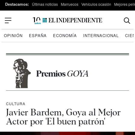
Destacamos:
Últimas noticias
Marruecos
Vehículos ocasión
Mejores pelí
OPINIÓN
ESPAÑA
ECONOMÍA
INTERNACIONAL
CIE
Premios
GOYA
CULTURA
Javier Bardem, Goya al Mejor
Actor por 'El buen patrón'