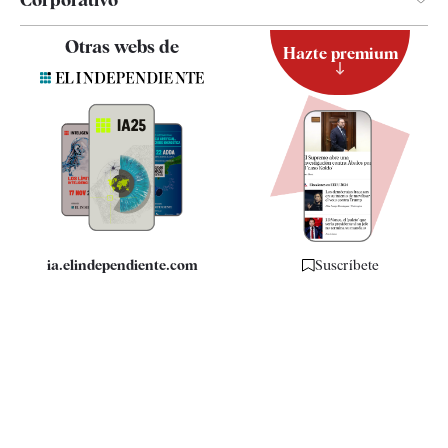
Contacto
Otras webs de
Hazte premium
Suscripción
Newsletter
Apps
Quiénes somos
Especificaciones
ia.elindependiente.com
Suscríbete
Apúntate a nuestra Newsletter y entérate de lo que
está pasando
Apúntate