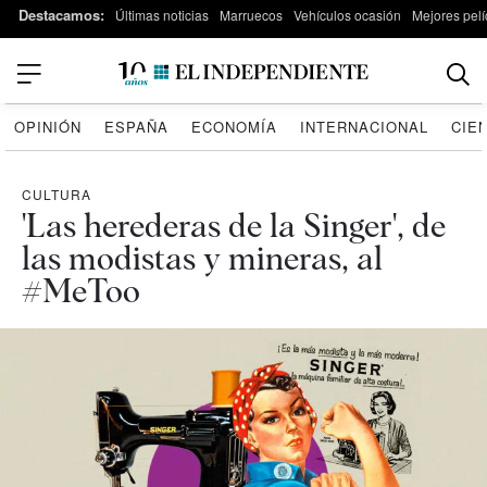
Destacamos:
Últimas noticias
Marruecos
Vehículos ocasión
Mejores pelí
OPINIÓN
ESPAÑA
ECONOMÍA
INTERNACIONAL
CIE
CULTURA
'Las herederas de la Singer', de
las modistas y mineras, al
#MeToo