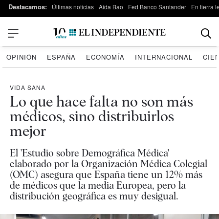
Destacamos:
Últimas noticias
Aída Bao
Fed Banco Santander
En tierra 
OPINIÓN
ESPAÑA
ECONOMÍA
INTERNACIONAL
CIE
VIDA SANA
Lo que hace falta no son más
médicos, sino distribuirlos
mejor
El 'Estudio sobre Demográfica Médica'
elaborado por la Organización Médica Colegial
(OMC) asegura que España tiene un 12% más
de médicos que la media Europea, pero la
distribución geográfica es muy desigual.