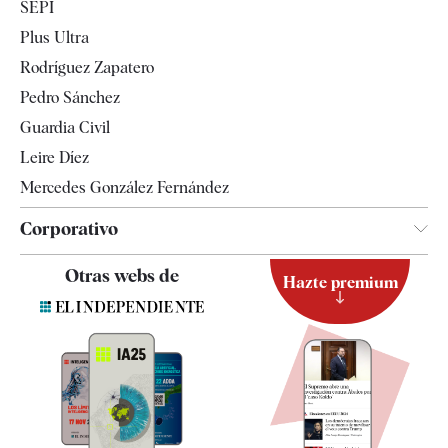
SEPI
Internacional
Plus Ultra
Gente
Rodríguez Zapatero
Televisión
Pedro Sánchez
Tendencias
Guardia Civil
Leire Díez
Mercedes González Fernández
Corporativo
Contacto
Otras webs de
Hazte premium
Suscripción
Newsletter
Apps
Quiénes somos
Especificaciones