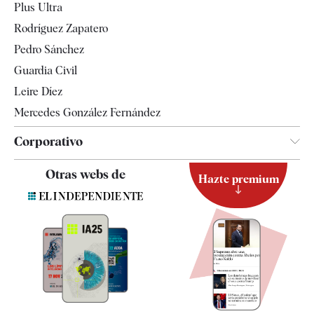
Plus Ultra
Gente
Rodríguez Zapatero
Televisión
Pedro Sánchez
Tendencias
Guardia Civil
Leire Díez
Mercedes González Fernández
Corporativo
Contacto
Otras webs de
Hazte premium
Suscripción
Newsletter
Apps
Quiénes somos
Especificaciones