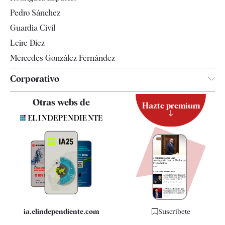
Televisión
Pedro Sánchez
Tendencias
Guardia Civil
Leire Díez
Mercedes González Fernández
Corporativo
Contacto
Otras webs de
Hazte premium
Suscripción
Newsletter
Apps
Quiénes somos
Especificaciones
ia.elindependiente.com
Suscríbete