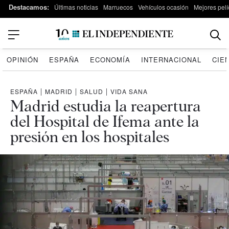
Destacamos:
Últimas noticias
Marruecos
Vehículos ocasión
Mejores pelí
OPINIÓN
ESPAÑA
ECONOMÍA
INTERNACIONAL
CIE
ESPAÑA
|
MADRID
|
SALUD
|
VIDA SANA
Madrid estudia la reapertura
del Hospital de Ifema ante la
presión en los hospitales