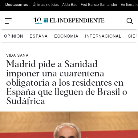
Destacamos:
Últimas noticias
Aída Bao
Fed Banco Santander
En tierra 
OPINIÓN
ESPAÑA
ECONOMÍA
INTERNACIONAL
CIE
VIDA SANA
Madrid pide a Sanidad
imponer una cuarentena
obligatoria a los residentes en
España que lleguen de Brasil o
Sudáfrica