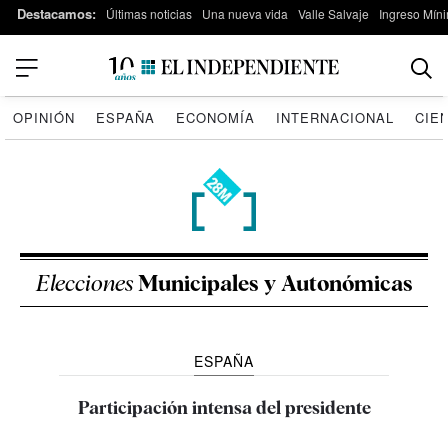
Destacamos:
Últimas noticias
Una nueva vida
Valle Salvaje
Ingreso Míni
OPINIÓN
ESPAÑA
ECONOMÍA
INTERNACIONAL
CIE
Elecciones
Municipales y Autonómicas
ESPAÑA
Participación intensa del presidente