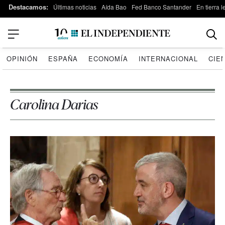
Destacamos:
Últimas noticias
Aída Bao
Fed Banco Santander
En tierra 
OPINIÓN
ESPAÑA
ECONOMÍA
INTERNACIONAL
CIE
Carolina Darias