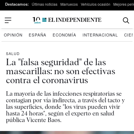
Destacamos:
Últimas noticias
Marruecos
Vehículos ocasión
Mejores pelí
OPINIÓN
ESPAÑA
ECONOMÍA
INTERNACIONAL
CIE
SALUD
La "falsa seguridad" de las
mascarillas: no son efectivas
contra el coronavirus
La mayoría de las infecciones respiratorias se
contagian por vía indirecta, a través del tacto y
las superficies, donde "los virus pueden vivir
hasta 24 horas", según el experto en salud
pública Vicente Baos.