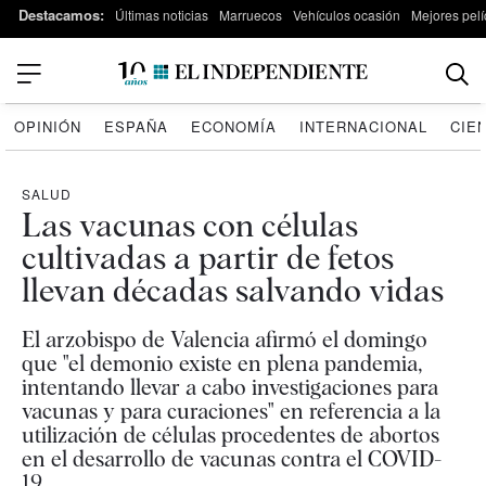
Destacamos:
Últimas noticias
Marruecos
Vehículos ocasión
Mejores pelí
OPINIÓN
ESPAÑA
ECONOMÍA
INTERNACIONAL
CIE
SALUD
Las vacunas con células
cultivadas a partir de fetos
llevan décadas salvando vidas
El arzobispo de Valencia afirmó el domingo
que "el demonio existe en plena pandemia,
intentando llevar a cabo investigaciones para
vacunas y para curaciones" en referencia a la
utilización de células procedentes de abortos
en el desarrollo de vacunas contra el COVID-
19.