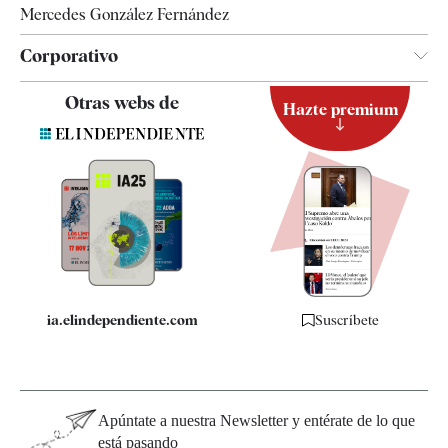
Mercedes González Fernández
Corporativo
Contacto
Otras webs de
Hazte premium
Suscripción
Newsletter
Apps
Quiénes somos
Especificaciones
ia.elindependiente.com
Suscríbete
Apúntate a nuestra Newsletter y entérate de lo que
está pasando