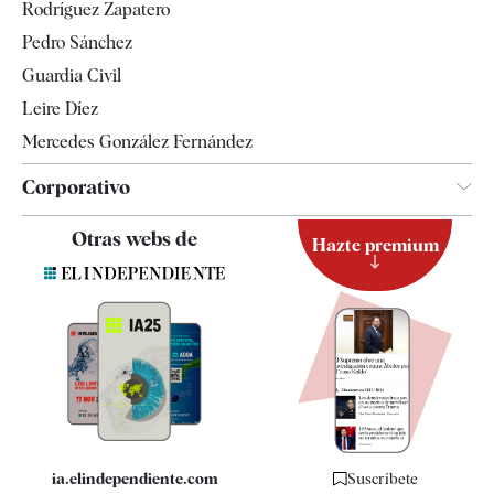
Rodríguez Zapatero
Televisión
Pedro Sánchez
Tendencias
Guardia Civil
Leire Díez
Mercedes González Fernández
Corporativo
Contacto
Otras webs de
Hazte premium
Suscripción
Newsletter
Apps
Quiénes somos
Especificaciones
ia.elindependiente.com
Suscríbete