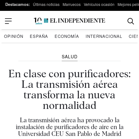
Destacamos:
Últimas noticias
Marruecos
Vehículos ocasión
Mejores pelí
OPINIÓN
ESPAÑA
ECONOMÍA
INTERNACIONAL
CIE
SALUD
En clase con purificadores:
La transmisión aérea
transforma la nueva
normalidad
La transmisión aérea ha provocado la
instalación de purificadores de aire en la
Universidad CEU San Pablo de Madrid