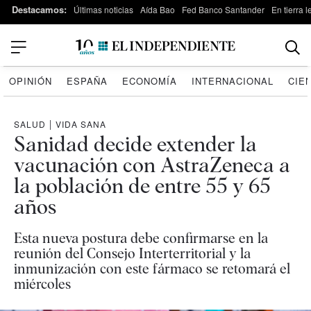
Destacamos:
Últimas noticias
Aída Bao
Fed Banco Santander
En tierra 
OPINIÓN
ESPAÑA
ECONOMÍA
INTERNACIONAL
CIE
SALUD
|
VIDA SANA
Sanidad decide extender la
vacunación con AstraZeneca a
la población de entre 55 y 65
años
Esta nueva postura debe confirmarse en la
reunión del Consejo Interterritorial y la
inmunización con este fármaco se retomará el
miércoles