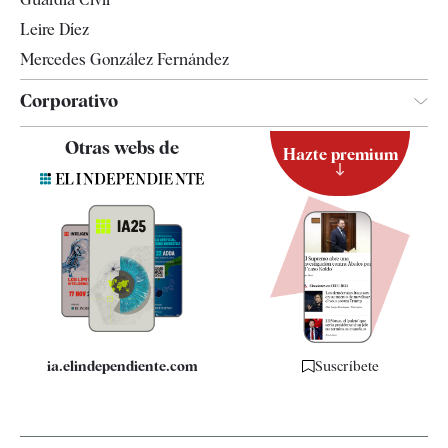
Leire Díez
Mercedes González Fernández
Corporativo
Contacto
Otras webs de
Hazte premium
Suscripción
Newsletter
Apps
Quiénes somos
Especificaciones
ia.elindependiente.com
Suscríbete