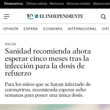
Destacamos:
Últimas noticias
Marruecos
Vehículos ocasión
Mejores pelí
OPINIÓN
ESPAÑA
ECONOMÍA
INTERNACIONAL
CIE
SALUD
Sanidad recomienda ahora
esperar cinco meses tras la
infección para la dosis de
refuerzo
Para los niños que se hayan infectado de
coronavirus, recomienda esperar ocho
semanas para poner una única dosis.